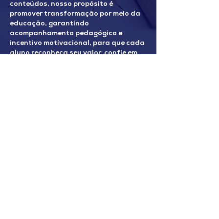
conteúdos, nosso propósito é
promover transformação por meio da
educação, garantindo
acompanhamento pedagógico e
incentivo motivacional, para que cada
aluno reconheça seu valor, confie em
sua capacidade e siga firme rumo aos
seus objetivos.
OBJETIVO DO CURSINHO
POPULAR
O Cursinho Popular para o ENEM
2025 integra uma política
educacional cujo objetivo principal
é possibilitar aos alunos oriundos
da rede pública a isonomia de
condições para concorrer às
vagas em diversas universidades.
Não se trata, portanto, de uma