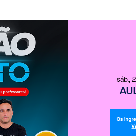
sáb., 
AU
Os ingr
V