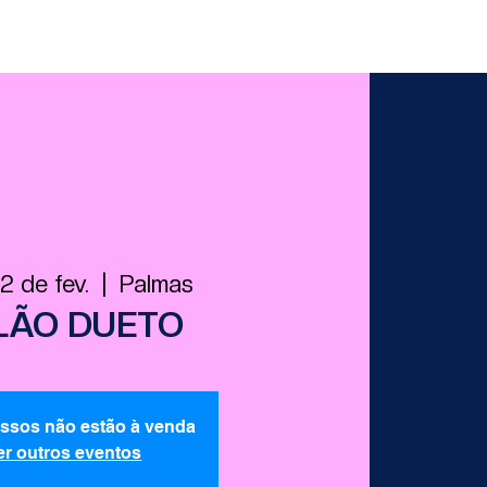
22 de fev.
  |  
Palmas
LÃO DUETO
essos não estão à venda
er outros eventos